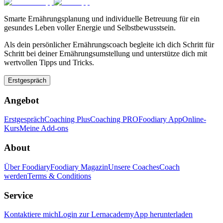
Smarte Ernährungsplanung und individuelle Betreuung für ein
gesundes Leben voller Energie und Selbstbewusstsein.
Als dein persönlicher Ernährungscoach begleite ich dich Schritt für
Schritt bei deiner Ernährungsumstellung und unterstütze dich mit
wertvollen Tipps und Tricks.
Erstgespräch
Angebot
Erstgespräch
Coaching Plus
Coaching PRO
Foodiary App
Online-
Kurs
Meine Add-ons
About
Über Foodiary
Foodiary Magazin
Unsere Coaches
Coach
werden
Terms & Conditions
Service
Kontaktiere mich
Login zur Lernacademy
App herunterladen